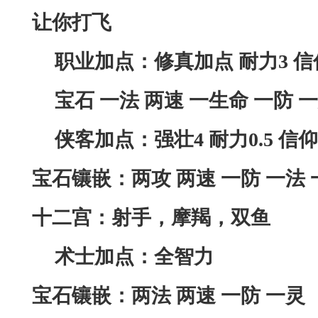
让你打飞
职业加点：修真加点
耐力
3 信
宝石
一法
两速
一生命
一防
一
侠客加点：强壮
4 耐力0.5 信仰
宝石镶嵌：两攻
两速
一防
一法
十二宫：射手，摩羯，双鱼
术士加点：全智力
宝石镶嵌：两法
两速
一防
一灵