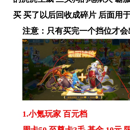
买
买了以后回收成碎片
后面用
注意：只有买完一个挡位才会
1.小氪玩家 百元档
周卡
50 至尊卡3毛 基金 10