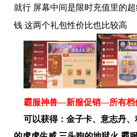
就行
屏幕中间是限时充值里的超
钱 这两个礼包性价比也比较高
霸服神兽
—新服促销—所有档
可以获得：金子卡、意志丹、
的虎虎生威
三头狗的地狱火
霸