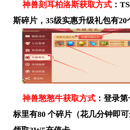
神兽刻耳柏洛斯获取方式
：
T
斯
碎片，
35级实惠升级礼包有20
神兽憨憨牛获取方式
：登录第
标里有80 个碎片（花几分钟即