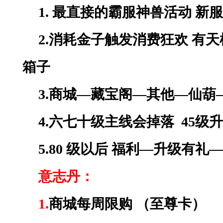
1.
最直接的霸服神兽活动
新服
2.消耗金子触发消费狂欢 有
箱子
3.商城—藏宝阁—其他—仙葫
4.六七十级主线会掉落 45
5.80 级以后 福利—升级有
意志丹：
1.
商城每周限购
（至尊卡）