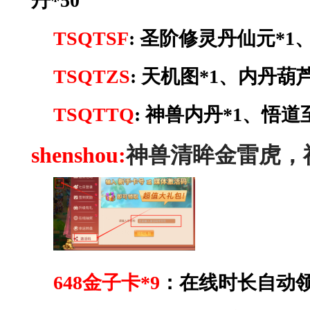
丹
*50
TSQTSF
:
圣阶修灵丹仙元
*1
TSQTZS
:
天机图
*
1、内丹葫芦
TSQTTQ
:
神兽内丹
*1、悟道
shenshou:
神兽清眸金雷虎，
648金子卡*9
：
在线时长自动