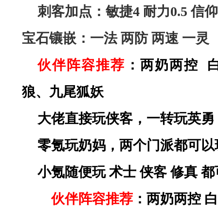
刺客加点：敏捷
4 耐力0.5 信仰
宝石镶嵌：一法
两防
两速
一灵
伙伴阵容推荐
：两奶两控
狼、九尾狐妖
大佬直接玩侠客，一转玩英勇
零氪玩奶妈，两个门派都可以
小氪随便玩
术士
侠客
修真
都
伙伴阵容推荐
：两奶两控
白