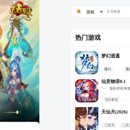
热门游戏
梦幻逍遥
魔幻
魔
仙灵物语0.1
飞行射击
天仙月(2026)
二次元
二次