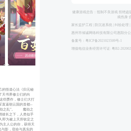
健康游戏忠告：抵制不良游戏 拒绝盗版
戏伤身 
家长监护工程
|
防沉迷系统
|
纠纷处理
|
惠州市倾诚网络科技有限公司惠阳分公
备案号：粤ICP备2021023509号-1
增值电信业务经营许可证: 粤B2-202002
己的悟道心法《归元秘
了天书界修士们的向
这些赝作，修士们大打
直逼朝云国的首都--
劫之乱”。 　　魔劫之
消彼长之下，人类似乎
之人即为被上天所钦定之
为主人公的你，获得天
光与影，宿命与真实的