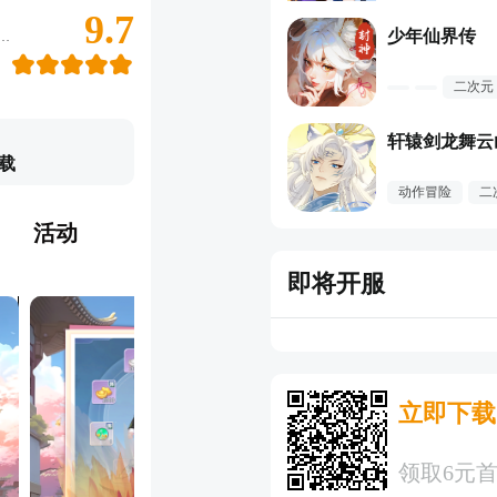
9.7
少年仙界传
改编， 为8000万书迷带来原汁原味的天书世界。毕争魔王降临、坠龙城血战、天狼退敌， 热血剧情再现；炫酷萌宠、个性时装、绚丽羽翼，呈现百变造型。 更多内容、更多玩法，共同体验不一样的回合趣味！
二次元
轩辕剑龙舞云
载
动作冒险
二
活动
即将开服
立即下载
领取6元