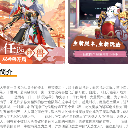
简介
天书界一名名为江灵子的修士，在苦修之下，终于白日飞升，而其飞升之际，留下自
录》于世间。若有缘得其一见，未尝没有参悟飞升的可能。自此，《归元秘录》成为
往。 　　然而有一日，《归元秘录》却失窃了，于此同时，大量赝作出世。为了争夺
出手，不乏许多修为精深的修士也陨落在这争斗之中。趁此时机，魔族卷土重来，进军
灵昌城。一时间，名为“恐怖”的气氛传遍了整个天书界，此次魔族的进军也被称为“魔
乱遍布天书界，人人闻之而色变，数名强大的修士被魔族魔化成为了魔军的爪牙，此
陷入了无尽的绝望之中。 　　此时，宫廷的占星师道出了“天选之人”的事情，天选
人，拥有着不被他人所看破的命运和无限的可能性，也是救世主般的存在。 　　而身
书书灵的青睐，掌控书灵之力之时，俨然便是预言之中的“天选之人”。在这血与暗，