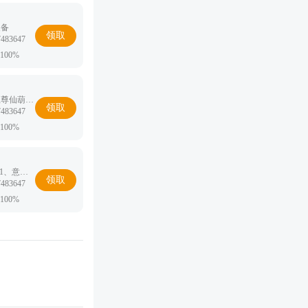
装备
领取
483647
100%
天机图*1、悟道至尊仙葫*1、198元充值卡*1
领取
483647
100%
高级材料自选箱I*1、意志丹*50，30元充值卡*1
领取
483647
100%