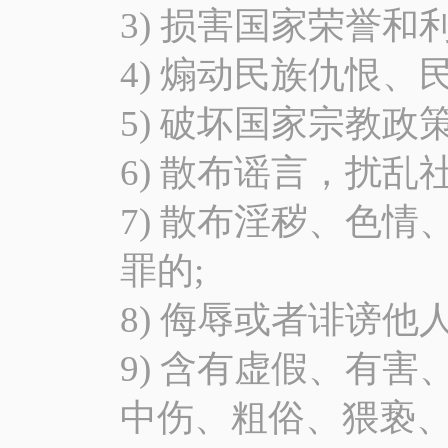
3) 损害国家荣誉和
4) 煽动民族仇恨、
5) 破坏国家宗教政
6) 散布谣言，扰乱
7) 散布淫秽、色
罪的;
8) 侮辱或者诽谤他
9) 含有虚假、有
中伤、粗俗、猥亵、