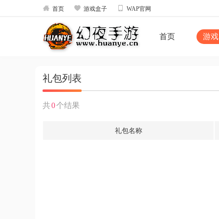



首页
游戏盒子
WAP官网
首页
游戏
礼包列表
共
0
个结果
礼包名称