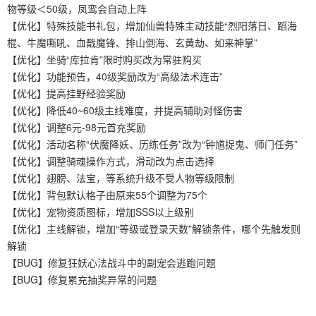
物等级＜50级，凤鸾会自动上阵
【优化】特殊技能书礼包，增加仙兽特殊主动技能“烈阳落日、蹈海
棍、牛魔嘶吼、血戬魔锋、排山倒海、玄黄劫、如来神掌”
【优化】坐骑“库拉肯”限时购买改为常驻购买
【优化】功能预告，40级奖励改为“高级法术连击”
【优化】提高挂野经验奖励
【优化】降低40~60级主线难度，并提高辅助对怪伤害
【优化】调整6元-98元首充奖励
【优化】活动名称“伏魔降妖、历练任务”改为“钟馗捉鬼、师门任务”
【优化】调整骑魂操作方式，滑动改为点击选择
【优化】翅膀、法宝，等系统升级不受人物等级限制
【优化】背包默认格子由原来55个调整为75个
【优化】宠物资质图标，增加SSS以上级别
【优化】主线解锁，增加“等级或登录天数”解锁条件，哪个先触发则
解锁
【BUG】修复狂妖心法战斗中的副宠会逃跑问题
【BUG】修复累充抽奖异常的问题