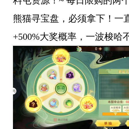
料屯资源！~ 每日限购的两
熊猫寻宝盘，必须拿下！一
+500%大奖概率，一波梭哈