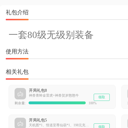
礼包介绍
一套80级无级别装备
使用方法
相关礼包
开局礼包8
神兽青眸金雷虎+神兽贺岁憨憨牛
领取
剩余量:
100%
开局礼包5
天机图*1、悟道至尊仙葫*1、198元充值卡*1
领取