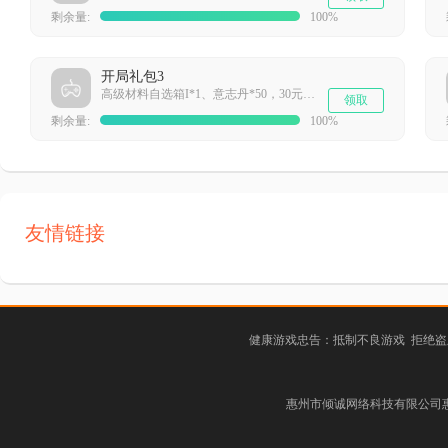
剩余量:
100%
开局礼包3
高级材料自选箱I*1、意志丹*50，30元充值卡*1
领取
剩余量:
100%
友情链接
健康游戏忠告：抵制不良游戏 拒绝盗
惠州市倾诚网络科技有限公司惠阳分公