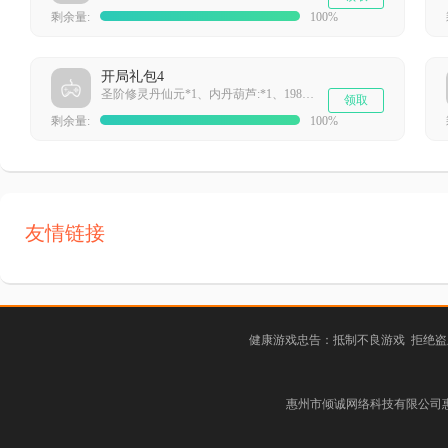
剩余量:
100%
开局礼包4
圣阶修灵丹仙元*1、内丹葫芦:*1、198充值卡*1
领取
剩余量:
100%
友情链接
健康游戏忠告：抵制不良游戏 拒绝盗
惠州市倾诚网络科技有限公司惠阳分公