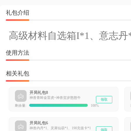
礼包介绍
高级材料自选箱I*1、意志丹*
使用方法
相关礼包
开局礼包8
神兽青眸金雷虎+神兽贺岁憨憨牛
领取
剩余量:
100%
开局礼包6
神兽内丹*1、灵犀仙葫*1、198充值卡*1
领取