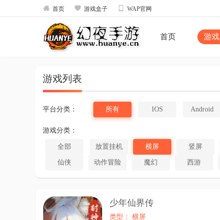



首页
游戏盒子
WAP官网
首页
游戏
游戏列表
平台分类：
所有
IOS
Android
游戏分类：
全部
放置挂机
横屏
竖屏
仙侠
动作冒险
魔幻
西游
少年仙界传
类型： 横屏