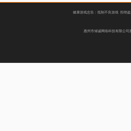
健康游戏忠告：抵制不良游戏 拒绝盗
惠州市倾诚网络科技有限公司惠阳分公