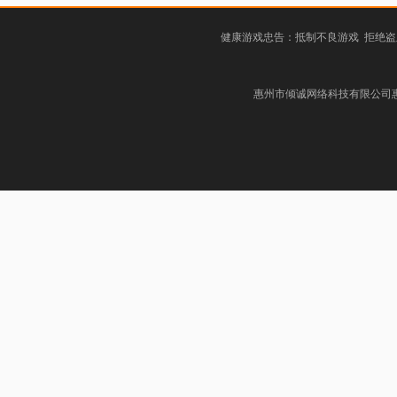
健康游戏忠告：抵制不良游戏 拒绝盗
惠州市倾诚网络科技有限公司惠阳分公