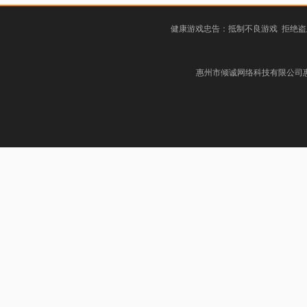
健康游戏忠告：抵制不良游戏 拒绝盗
惠州市倾诚网络科技有限公司惠阳分公