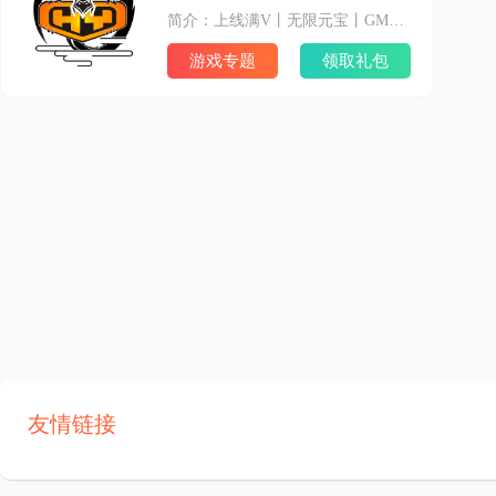
简介：上线满V丨无限元宝丨GM特权丨顶级汉化丨回合加速丨角色交易 什么是BT手游？ 变态手游，简称BT手游，是指由研发授权推出的手游特色福利专区，通过免费赠送VIP和元宝，调整爆率，提高充值比例等方式，从而达到让玩家快速提升游戏体验的目的。
游戏专题
领取礼包
友情链接